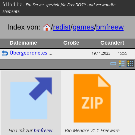
fd.lod.bz
-
Ein Server speziell für FreeDOS™ und verwandte
Elemente.
Index von:
/
redist
/
games
/
bmfreew
Dateiname
Größe
Geändert
Übergeordnetes Verzeichnis
19.11.2023
15:55
​Ein Link zur
bmfreew
-
​Bio Menace v1.1 Freeware