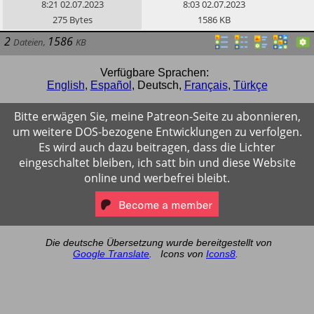
Webseite.
Release
8:21
02.07.2023
8:03
02.07.2023
275
Bytes
1586
KB
2
1586
Dateien
,
KB
Verfügbare Sprachen:
English
,
Español
,
Deutsch
,
Français
,
Türkçe
Bitte erwägen Sie, meine Patreon-Seite zu abonnieren,
um weitere DOS-bezogene Entwicklungen zu verfolgen.
Es wird auch dazu beitragen, dass die Lichter
eingeschaltet bleiben, ich satt bin und diese Website
online und werbefrei bleibt.
Die deutsche Übersetzung wurde bereitgestellt von
Google Translate
.
Icons von
Icons8
.