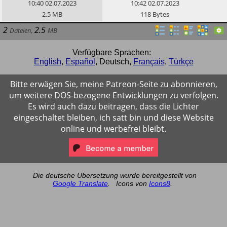
v1.0, Creative Commons
Webseite.
10:40
02.07.2023
10:42
02.07.2023
2.5
MB
118
Bytes
2
2.5
Dateien
,
MB
Verfügbare Sprachen:
English
,
Español
,
Deutsch
,
Français
,
Türkçe
Bitte erwägen Sie, meine Patreon-Seite zu abonnieren,
um weitere DOS-bezogene Entwicklungen zu verfolgen.
Es wird auch dazu beitragen, dass die Lichter
eingeschaltet bleiben, ich satt bin und diese Website
online und werbefrei bleibt.
Die deutsche Übersetzung wurde bereitgestellt von
Google Translate
.
Icons von
Icons8
.