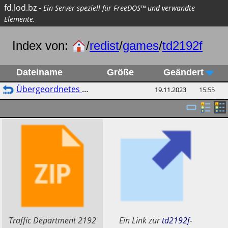
fd.lod.bz
-
Ein Server speziell für FreeDOS™ und verwandte
Elemente.
Index von:
/
redist
/
games
/
td2192f
Dateiname
Größe
Geändert
Übergeordnetes Verzeichnis
19.11.2023
15:55
​Traffic Department 2192
​Ein Link zur
td2192f
-