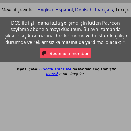
Mevcut çeviriler:
English
,
Español
,
Deutsch
,
Français
,
Türkçe
DOS ile ilgili daha fazla gelişme için lütfen Patreon
sayfama abone olmayı düşünün. Bu aynı zamanda
ışıkların açık kalmasına, beslenmeme ve bu sitenin çalışır
durumda ve reklamsız kalmasına da yardımcı olacaktır.
Orijinal çeviri
Google Translate
tarafından sağlanmıştır.
Icons8
'e ait simgeler.