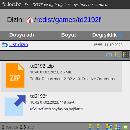
fd.lod.bz
-
FreeDOS™ ve ilgili öğelere ayrılmış bir sunucu.
Dizin:
/
redist
/
games
/
td2192f
Dosya adı
Boyut
Değişiklik
Üst dizin
15:55
11.19.2023
​td2192f.zip
10:40
07.02.2023
,
2.5
MiB
​Traffic Department 2192 v1.0, Creative Commons
​td2192f
10:42
07.02.2023
,
118
bayt
td2192f
web sayfasına bağlantı.
2
2.5
dosyası
,
MiB