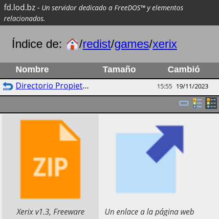
fd.lod.bz
-
Un servidor dedicado a FreeDOS™ y elementos
relacionados.
Índice de:
/
redist
/
games
/
xerix
Nombre
Tamaño
Cambió
Directorio Propietario
15:55
19/11/2023
​Xerix v1.3, Freeware
​Un enlace a la página web