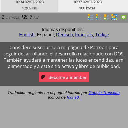
de
xerix
.
10:34
02/07/2023
10:37
02/07/2023
129.6
KiB
100
bytes
2
129.7
archivos
,
KiB
Idiomas disponibles:
English
,
Español
,
Deutsch
,
Français
,
Türkçe
Considere suscribirse a mi página de Patreon para
seguir desarrollando el desarrollo relacionado con DOS.
También ayudará a mantener las luces encendidas, a mí
alimentado y a este sitio activo y libre de publicidad.
Traduction originale en espagnol fournie par
Google Translate
.
Iconos de
Icons8
.