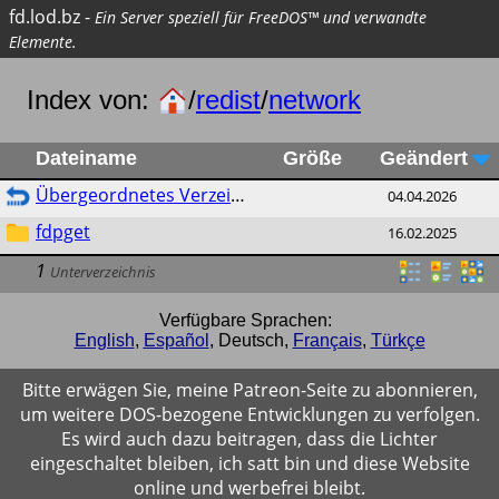
fd.lod.bz
-
Ein Server speziell für FreeDOS™ und verwandte
Elemente.
Index von:
/
redist
/
network
Dateiname
Größe
Geändert
Übergeordnetes Verzeichnis
04.04.2026
fdpget
16.02.2025
1
Unterverzeichnis
Verfügbare Sprachen:
English
,
Español
,
Deutsch
,
Français
,
Türkçe
Bitte erwägen Sie, meine Patreon-Seite zu abonnieren,
um weitere DOS-bezogene Entwicklungen zu verfolgen.
Es wird auch dazu beitragen, dass die Lichter
eingeschaltet bleiben, ich satt bin und diese Website
online und werbefrei bleibt.