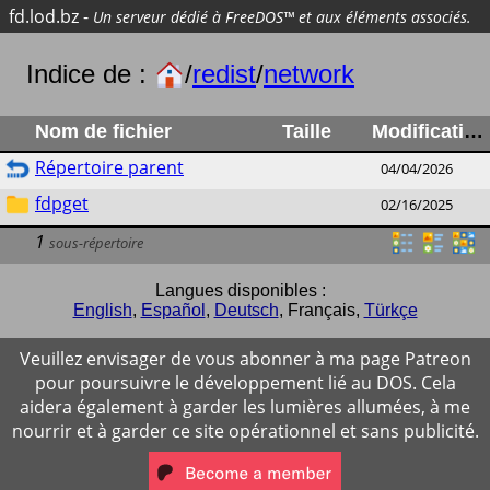
fd.lod.bz
-
Un serveur dédié à FreeDOS™ et aux éléments associés.
Indice de :
/
redist
/
network
Nom de fichier
Taille
Modification
Répertoire parent
04/04/2026
fdpget
02/16/2025
1
sous-répertoire
Langues disponibles :
English
,
Español
,
Deutsch
,
Français
,
Türkçe
Veuillez envisager de vous abonner à ma page Patreon
pour poursuivre le développement lié au DOS. Cela
aidera également à garder les lumières allumées, à me
nourrir et à garder ce site opérationnel et sans publicité.