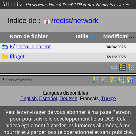
fd.lod.bz
-
Un serveur dédié à FreeDOS™ et aux éléments associés.
Indice de :
/
redist
/
network
Nom de fichier
Taille
Modification
Répertoire parent
04/04/2026
fdpget
02/16/2025
1
sous-répertoire
Langues disponibles :
English
,
Español
,
Deutsch
,
Français
,
Türkçe
Veuillez envisager de vous abonner à ma page Patreon
pour poursuivre le développement lié au DOS. Cela
aidera également à garder les lumières allumées, à me
nourrir et à garder ce site opérationnel et sans publicité.