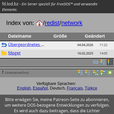
fd.lod.bz
-
Ein Server speziell für FreeDOS™ und verwandte
Elemente.
Index von:
/
redist
/
network
Dateiname
Größe
Geändert
Übergeordnetes Verzeichnis
04.04.2026
11:22
fdpget
16.02.2025
14:05
1
Unterverzeichnis
Verfügbare Sprachen:
English
,
Español
,
Deutsch
,
Français
,
Türkçe
Bitte erwägen Sie, meine Patreon-Seite zu abonnieren,
um weitere DOS-bezogene Entwicklungen zu verfolgen.
Es wird auch dazu beitragen, dass die Lichter