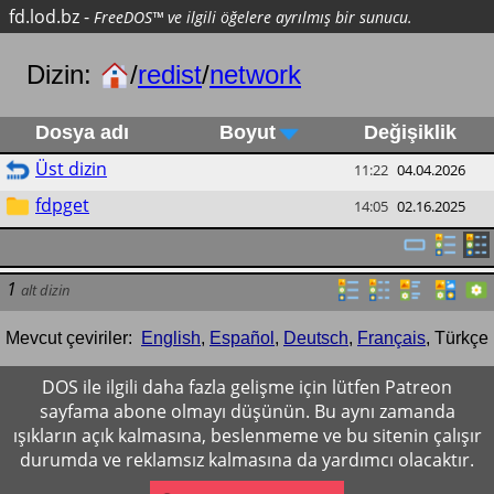
fd.lod.bz
-
FreeDOS™ ve ilgili öğelere ayrılmış bir sunucu.
Dizin:
/
redist
/
network
Dosya adı
Boyut
Değişiklik
Üst dizin
11:22
04.04.2026
fdpget
14:05
02.16.2025
1
alt dizin
Mevcut çeviriler:
English
,
Español
,
Deutsch
,
Français
,
Türkçe
DOS ile ilgili daha fazla gelişme için lütfen Patreon
sayfama abone olmayı düşünün. Bu aynı zamanda
ışıkların açık kalmasına, beslenmeme ve bu sitenin çalışır
durumda ve reklamsız kalmasına da yardımcı olacaktır.