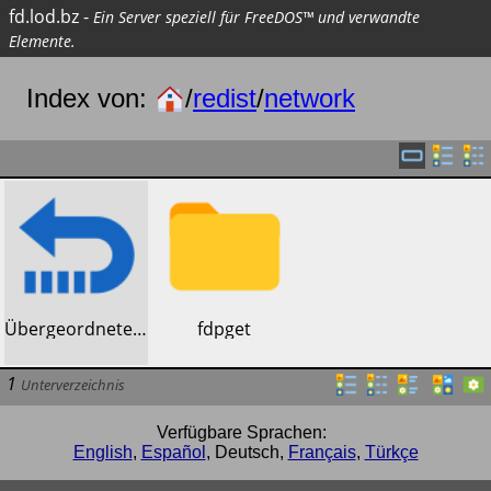
fd.lod.bz
-
Ein Server speziell für FreeDOS™ und verwandte
Elemente.
Index von:
/
redist
/
network
​Übergeordnetes Verzeichnis
​fdpget
1
Unterverzeichnis
Verfügbare Sprachen:
English
,
Español
,
Deutsch
,
Français
,
Türkçe