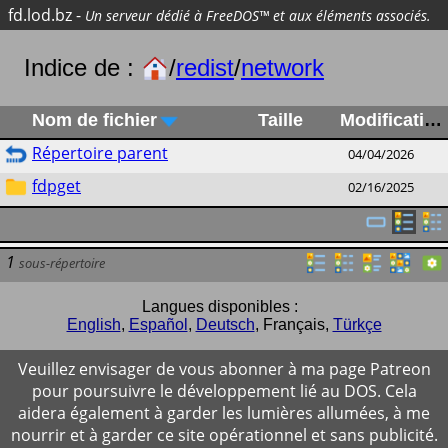
fd.lod.bz
-
Un serveur dédié à FreeDOS™ et aux éléments associés.
Indice de :
/
redist
/
network
Nom de fichier
Taille
Modification
Répertoire parent
04/04/2026
fdpget
02/16/2025
1
sous-répertoire
Langues disponibles :
English
,
Español
,
Deutsch
,
Français
,
Türkçe
Veuillez envisager de vous abonner à ma page Patreon
pour poursuivre le développement lié au DOS. Cela
aidera également à garder les lumières allumées, à me
nourrir et à garder ce site opérationnel et sans publicité.