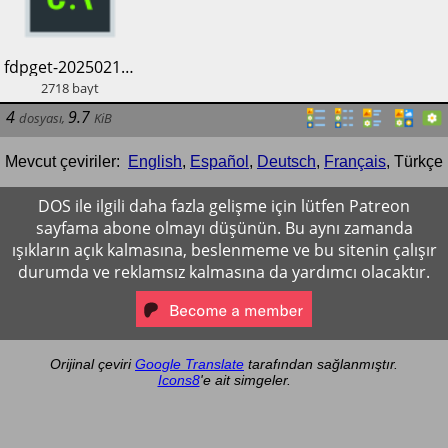
​fdpget-20250216.bat
2718
bayt
4
9.7
dosyası
,
KiB
Mevcut çeviriler:
English
,
Español
,
Deutsch
,
Français
,
Türkçe
DOS ile ilgili daha fazla gelişme için lütfen Patreon
sayfama abone olmayı düşünün. Bu aynı zamanda
ışıkların açık kalmasına, beslenmeme ve bu sitenin çalışır
durumda ve reklamsız kalmasına da yardımcı olacaktır.
Orijinal çeviri
Google Translate
tarafından sağlanmıştır.
Icons8
'e ait simgeler.