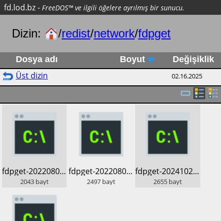
fd.lod.bz
-
FreeDOS™ ve ilgili öğelere ayrılmış bir sunucu.
Dizin:
/
redist
/
network
/
fdpget
Dosya adı
Boyut
Değişiklik
Üst dizin
02.16.2025
​fdpget-20220801.bat
​fdpget-20220805.bat
​fdpget-20241027.bat
2043
bayt
2497
bayt
2655
bayt