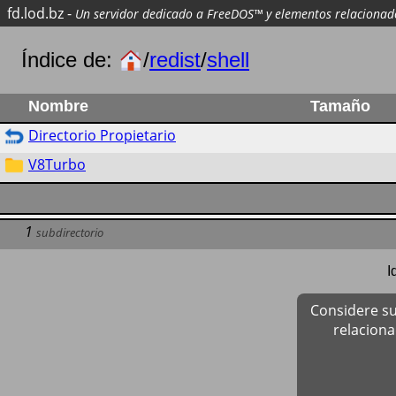
fd.lod.bz
-
Un servidor dedicado a FreeDOS™ y elementos relacionad
Índice de:
/
redist
/
shell
Nombre
Tamaño
Directorio Propietario
V8Turbo
1
subdirectorio
I
Considere su
relacion