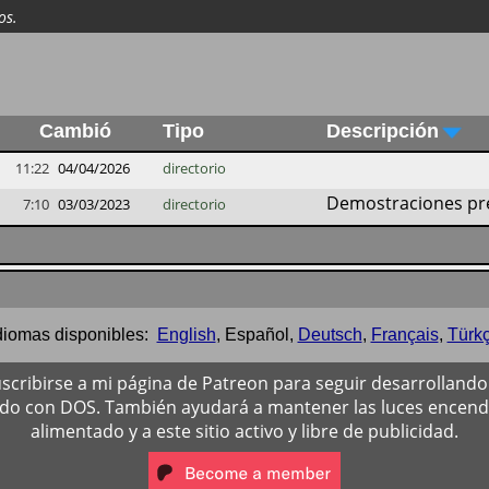
os.
Cambió
Tipo
Descripción
11:22
04/04/2026
directorio
Demostraciones pre
7:10
03/03/2023
directorio
diomas disponibles:
English
,
Español
,
Deutsch
,
Français
,
Türk
scribirse a mi página de Patreon para seguir desarrollando 
ado con DOS. También ayudará a mantener las luces encendi
alimentado y a este sitio activo y libre de publicidad.