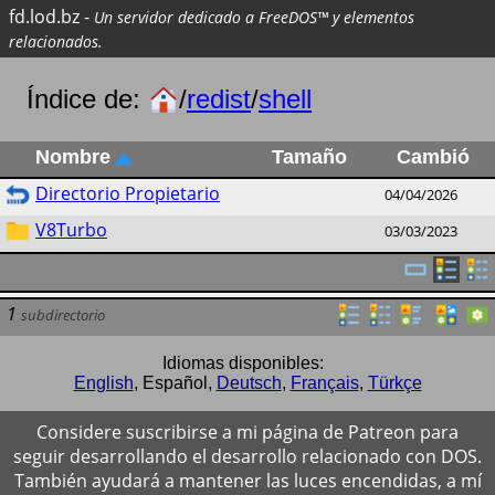
fd.lod.bz
-
Un servidor dedicado a FreeDOS™ y elementos
relacionados.
Índice de:
/
redist
/
shell
Nombre
Tamaño
Cambió
Directorio Propietario
04/04/2026
V8Turbo
03/03/2023
1
subdirectorio
Idiomas disponibles:
English
,
Español
,
Deutsch
,
Français
,
Türkçe
Considere suscribirse a mi página de Patreon para
seguir desarrollando el desarrollo relacionado con DOS.
También ayudará a mantener las luces encendidas, a mí