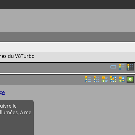
res du V8Turbo
çe
ivre le
allumées, à me