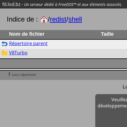
fd.lod.bz
-
Un serveur dédié à FreeDOS™ et aux éléments associés.
Indice de :
/
redist
/
shell
Nom de fichier
Taille
Répertoire parent
V8Turbo
1
sous-répertoire
La
Veuill
développement