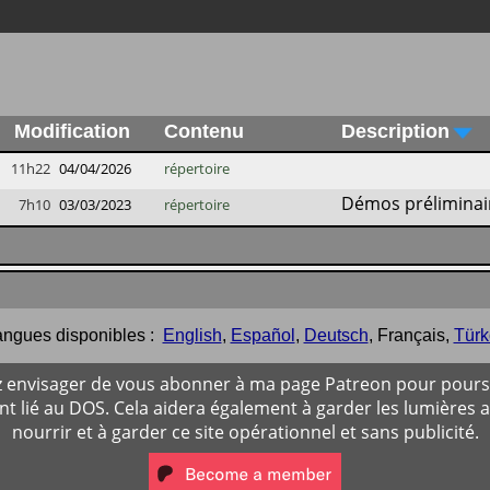
Modification
Contenu
Description
11h22
04/04/2026
répertoire
Démos préliminai
7h10
03/03/2023
répertoire
ngues disponibles :
English
,
Español
,
Deutsch
,
Français
,
Türk
ez envisager de vous abonner à ma page Patreon pour poursu
 lié au DOS. Cela aidera également à garder les lumières 
nourrir et à garder ce site opérationnel et sans publicité.