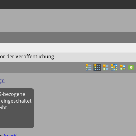
r der Veröffentlichung
çe
OS-bezogene
 eingeschaltet
ibt.
on
Icons8
.