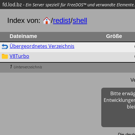
fd.lod.bz
-
Ein Server speziell für FreeDOS™ und verwandte Elemente.
Index von:
/
redist
/
shell
Dateiname
Größe
Übergeordnetes Verzeichnis
V8Turbo
1
Unterverzeichnis
V
Bitte erwä
Entwicklungen
ble
Die deut