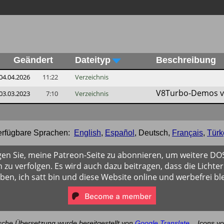
Geändert
Dateityp
Beschreibung
04.04.2026
11:22
Verzeichnis
V8Turbo-Demos vo
03.03.2023
7:10
Verzeichnis
erfügbare Sprachen:
English
,
Español
,
Deutsch
,
Français
,
Türk
gen Sie, meine Patreon-Seite zu abonnieren, um weitere D
 zu verfolgen. Es wird auch dazu beitragen, dass die Lichter
iben, ich satt bin und diese Website online und werbefrei ble
sche Übersetzung wurde bereitgestellt von
Google Translate
.
Icons v