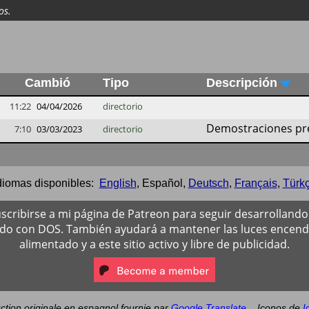
os.
Cambió
Tipo
Descripción
11:22
04/04/2026
directorio
Demostraciones pre
7:10
03/03/2023
directorio
diomas disponibles:
English
,
Español
,
Deutsch
,
Français
,
Türk
scribirse a mi página de Patreon para seguir desarrollando 
ado con DOS. También ayudará a mantener las luces encendi
alimentado y a este sitio activo y libre de publicidad.
ction originale en espagnol fournie par
Google Translate
.
Iconos de
I