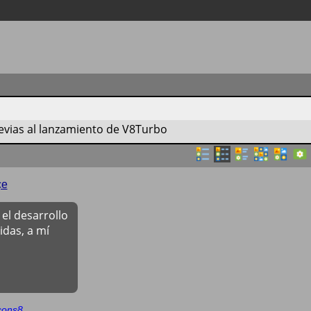
vias al lanzamiento de V8Turbo
çe
el desarrollo
das, a mí
cons8
.