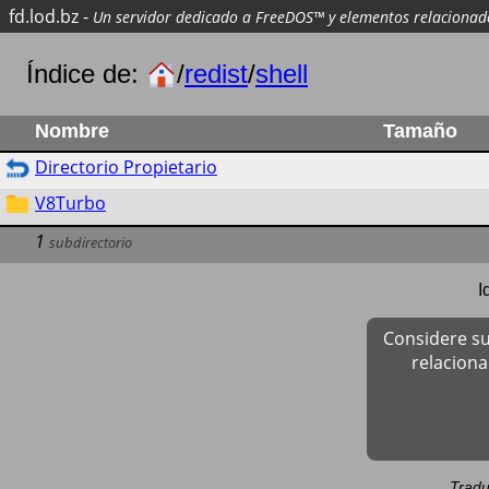
fd.lod.bz
-
Un servidor dedicado a FreeDOS™ y elementos relacionad
Índice de:
/
redist
/
shell
Nombre
Tamaño
Directorio Propietario
V8Turbo
1
subdirectorio
I
Considere su
relacion
Tradu