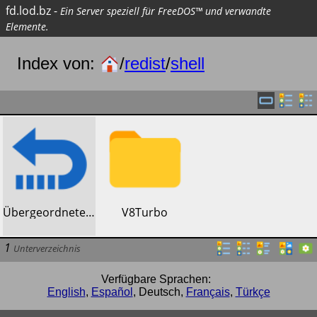
fd.lod.bz
-
Ein Server speziell für FreeDOS™ und verwandte
Elemente.
Index von:
/
redist
/
shell
​Übergeordnetes Verzeichnis
​V8Turbo
1
Unterverzeichnis
Verfügbare Sprachen:
English
,
Español
,
Deutsch
,
Français
,
Türkçe