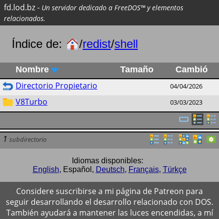
fd.lod.bz
-
Un servidor dedicado a FreeDOS™ y elementos
relacionados.
Índice de:
/
redist
/
shell
Nombre
Tamaño
Cambió
Directorio Propietario
04/04/2026
V8Turbo
03/03/2023
1
subdirectorio
Idiomas disponibles:
English
,
Español
,
Deutsch
,
Français
,
Türkçe
Considere suscribirse a mi página de Patreon para
seguir desarrollando el desarrollo relacionado con DOS.
También ayudará a mantener las luces encendidas, a mí