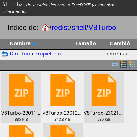
fd.lod.bz
-
Un servidor dedicado a FreeDOS™ y elementos
relacionados.
Índice de:
/
redist
/
shell
/
V8Turbo
Nombre
Tamaño
Cambió
Directorio Propietario
19/11/2023
​V8Turbo-230119.zip
​V8Turbo-230129.zip
​V8Turbo-230216.zip
335
KiB
340.8
KiB
530
KiB