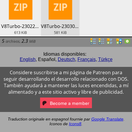
​V8Turbo-230224.zip
​V8Turbo-230303.zip
613
KiB
581
KiB
5
2.3
archivos
,
MiB
Idiomas disponibles:
English
,
Español
,
Deutsch
,
Français
,
Türkçe
Considere suscribirse a mi página de Patreon para
seguir desarrollando el desarrollo relacionado con DOS.
También ayudará a mantener las luces encendidas, a mí
alimentado y a este sitio activo y libre de publicidad.
Traduction originale en espagnol fournie par
Google Translate
.
Iconos de
Icons8
.