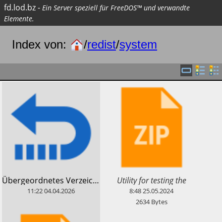
fd.lod.bz
-
Ein Server speziell für FreeDOS™ und verwandte
Elemente.
Index von:
/
redist
/
system
​Utility for testing the
​Übergeordnetes Verzeichnis
command line as passed by
11:22
04.04.2026
8:48
25.05.2024
the shell
2634
Bytes