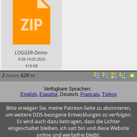
​LOGGER-Demo-
Bootdisketten-Image für
6:58
19.05.2023
FreeDOS LiveCD
618
KB
2
620
Dateien
,
KB
Verfügbare Sprachen:
English
,
Español
,
Deutsch
,
Français
,
Türkçe
Bitte erwägen Sie, meine Patreon-Seite zu abonnieren,
um weitere DOS-bezogene Entwicklungen zu verfolgen.
Es wird auch dazu beitragen, dass die Lichter
eingeschaltet bleiben, ich satt bin und diese Website
online und werbefrei bleibt.