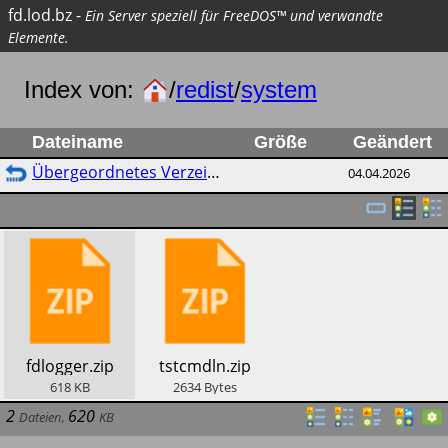
fd.lod.bz
-
Ein Server speziell für FreeDOS™ und verwandte
Elemente.
Index von:
/
redist
/
system
Dateiname
Größe
Geändert
Übergeordnetes Verzeichnis
04.04.2026
​fdlogger.zip
​tstcmdln.zip
618
KB
2634
Bytes
2
620
Dateien
,
KB