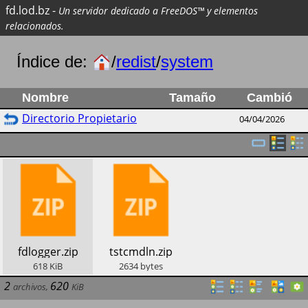
fd.lod.bz
-
Un servidor dedicado a FreeDOS™ y elementos
relacionados.
Índice de:
/
redist
/
system
Nombre
Tamaño
Cambió
Directorio Propietario
04/04/2026
​fdlogger.zip
​tstcmdln.zip
618
KiB
2634
bytes
2
620
archivos
,
KiB