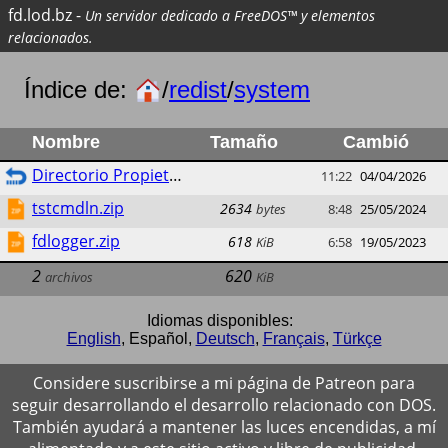
fd.lod.bz
-
Un servidor dedicado a FreeDOS™ y elementos
relacionados.
Índice de:
/
redist
/
system
Nombre
Tamaño
Cambió
Directorio Propietario
11:22
04/04/2026
tstcmdln.zip
2634
bytes
8:48
25/05/2024
fdlogger.zip
618
KiB
6:58
19/05/2023
2
620
archivos
KiB
Idiomas disponibles:
English
,
Español
,
Deutsch
,
Français
,
Türkçe
Considere suscribirse a mi página de Patreon para
seguir desarrollando el desarrollo relacionado con DOS.
También ayudará a mantener las luces encendidas, a mí