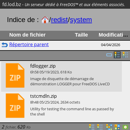
fd.lod.bz
-
Un serveur dédié à FreeDOS™ et aux éléments associés.
Indice de :
/
redist
/
system
Nom de fichier
Taille
Modification
Répertoire parent
04/04/2026
​fdlogger.zip
6h58
05/19/2023
,
618
Ko
​Image de disquette de démarrage de
démonstration LOGGER pour FreeDOS LiveCD
​tstcmdln.zip
8h48
05/25/2024
,
2634
octets
​Utility for testing the command line as passed by
the shell
2
620
fichier
,
Ko