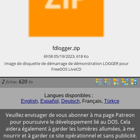
​fdlogger.zip
6h58
05/19/2023
,
618
Ko
​Image de disquette de démarrage de démonstration LOGGER pour
FreeDOS LiveCD
2
620
fichier
,
Ko
Langues disponibles :
English
,
Español
,
Deutsch
,
Français
,
Türkçe
Veuillez envisager de vous abonner à ma page Patreon
pour poursuivre le développement lié au DOS. Cela
aidera également à garder les lumières allumées, à me
nourrir et à garder ce site opérationnel et sans publicité.