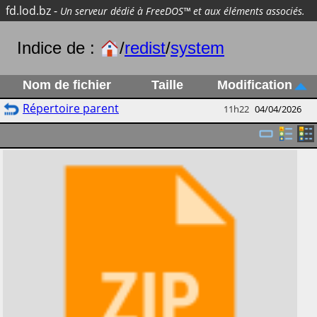
fd.lod.bz
-
Un serveur dédié à FreeDOS™ et aux éléments associés.
Indice de :
/
redist
/
system
Nom de fichier
Taille
Modification
Répertoire parent
11h22
04/04/2026