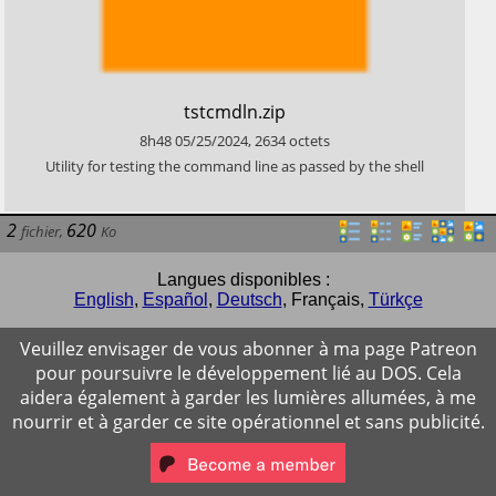
​tstcmdln.zip
8h48
05/25/2024
,
2634
octets
​Utility for testing the command line as passed by the shell
2
620
fichier
,
Ko
Langues disponibles :
English
,
Español
,
Deutsch
,
Français
,
Türkçe
Veuillez envisager de vous abonner à ma page Patreon
pour poursuivre le développement lié au DOS. Cela
aidera également à garder les lumières allumées, à me
nourrir et à garder ce site opérationnel et sans publicité.