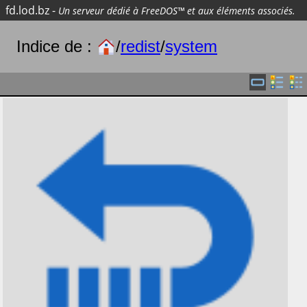
fd.lod.bz
-
Un serveur dédié à FreeDOS™ et aux éléments associés.
Indice de :
/
redist
/
system