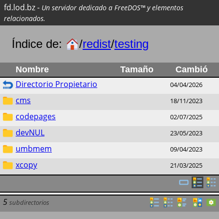
fd.lod.bz
-
Un servidor dedicado a FreeDOS™ y elementos
relacionados.
Índice de:
/
redist
/
testing
Nombre
Tamaño
Cambió
Directorio Propietario
04/04/2026
cms
18/11/2023
codepages
02/07/2025
devNUL
23/05/2023
umbmem
09/04/2023
xcopy
21/03/2025
5
subdirectorios