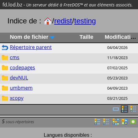
fd.lod.bz
-
Un serveur dédié à FreeDOS™ et aux éléments associés.
Indice de :
/
redist
/
testing
Nom de fichier
Taille
Modification
Répertoire parent
04/04/2026
cms
11/18/2023
codepages
07/02/2025
devNUL
05/23/2023
umbmem
04/09/2023
xcopy
03/21/2025
5
sous-répertoires
Langues disponibles :