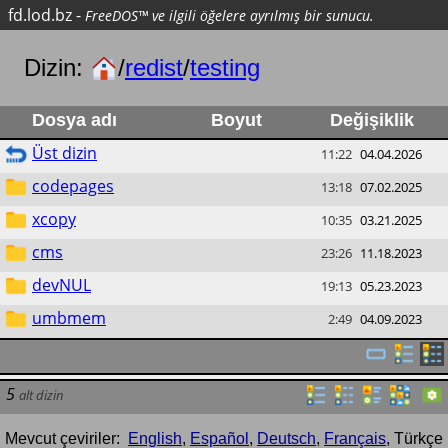
fd.lod.bz
-
FreeDOS™ ve ilgili öğelere ayrılmış bir sunucu.
Dizin:
/
redist
/
testing
Dosya adı
Boyut
Değişiklik
Üst dizin
11:22
04.04.2026
codepages
13:18
07.02.2025
xcopy
10:35
03.21.2025
cms
23:26
11.18.2023
devNUL
19:13
05.23.2023
umbmem
2:49
04.09.2023
5
alt dizin
Mevcut çeviriler:
English
,
Español
,
Deutsch
,
Français
,
Türkçe