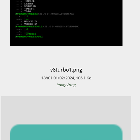
​v8turbo1.png
18h01
01/02/2024
,
106.1
Ko
image/png