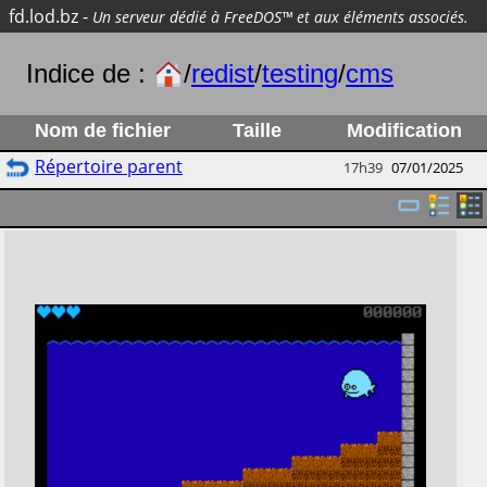
fd.lod.bz
-
Un serveur dédié à FreeDOS™ et aux éléments associés.
Indice de :
/
redist
/
testing
/
cms
Nom de fichier
Taille
Modification
Répertoire parent
17h39
07/01/2025