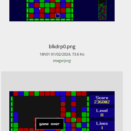
​blkdrp0.png
18h01
01/02/2024
,
73.6
Ko
image/png