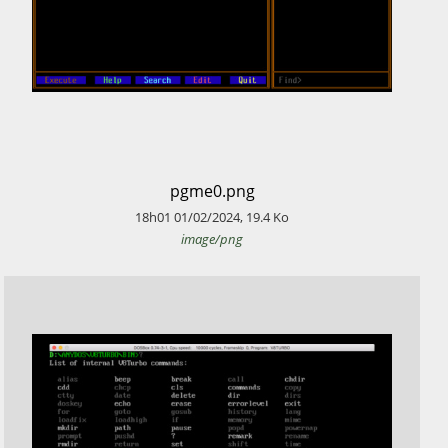
​pgme0.png
18h01
01/02/2024
,
19.4
Ko
image/png