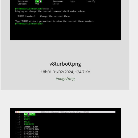
​v8turbo0.png
18h01
01/02/2024
,
124.7
Ko
image/png