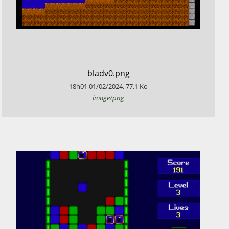
​bladv0.png
18h01
01/02/2024
,
77.1
Ko
image/png