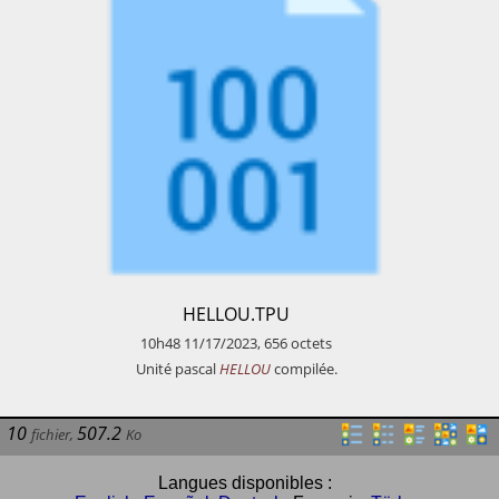
​HELLOU.TPU
10h48
11/17/2023
,
656
octets
​Unité pascal
HELLOU
compilée.
10
507.2
fichier
,
Ko
Langues disponibles :