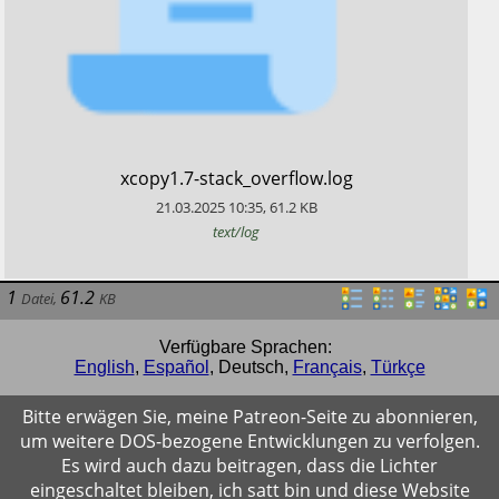
​xcopy1.7-stack_overflow.log
21.03.2025
10:35
,
61.2
KB
text/log
1
61.2
Datei
,
KB
Verfügbare Sprachen:
English
,
Español
,
Deutsch
,
Français
,
Türkçe
Bitte erwägen Sie, meine Patreon-Seite zu abonnieren,
um weitere DOS-bezogene Entwicklungen zu verfolgen.
Es wird auch dazu beitragen, dass die Lichter
eingeschaltet bleiben, ich satt bin und diese Website