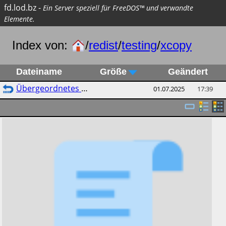
fd.lod.bz
-
Ein Server speziell für FreeDOS™ und verwandte
Elemente.
Index von:
/
redist
/
testing
/
xcopy
Dateiname
Größe
Geändert
Übergeordnetes Verzeichnis
01.07.2025
17:39