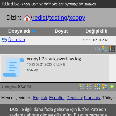
fd.lod.bz
-
FreeDOS™ ve ilgili öğelere ayrılmış bir sunucu.
Dizin:
/
redist
/
testing
/
xcopy
Dosya adı
Boyut
Değişiklik
Üst dizin
17:39
07.01.2025
​xcopy1.7-stack_overflow.log
10:35
03.21.2025
,
61.2
KiB
text/log
1
61.2
dosyası
,
KiB
Mevcut çeviriler:
English
,
Español
,
Deutsch
,
Français
,
Türkçe
DOS ile ilgili daha fazla gelişme için lütfen Patreon
sayfama abone olmayı düşünün. Bu aynı zamanda