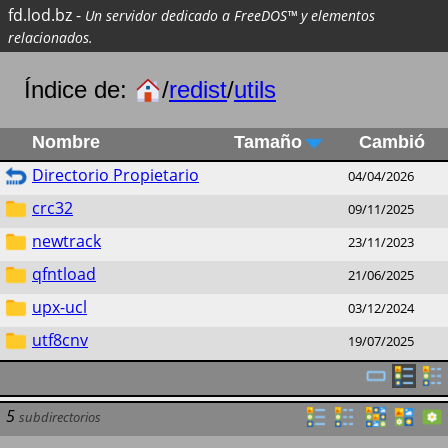
fd.lod.bz
-
Un servidor dedicado a FreeDOS™ y elementos
relacionados.
Índice de:
/
redist
/
utils
Nombre
Tamaño
Cambió
Directorio Propietario
04/04/2026
crc32
09/11/2025
newtrack
23/11/2023
qfntload
21/06/2025
upx-ucl
03/12/2024
utf8cnv
19/07/2025
5
subdirectorios