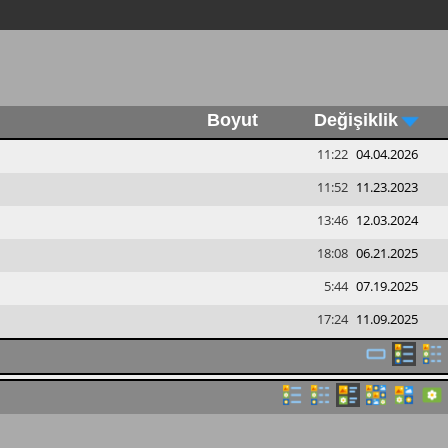
Boyut
Değişiklik
11:22
04.04.2026
11:52
11.23.2023
13:46
12.03.2024
18:08
06.21.2025
5:44
07.19.2025
17:24
11.09.2025