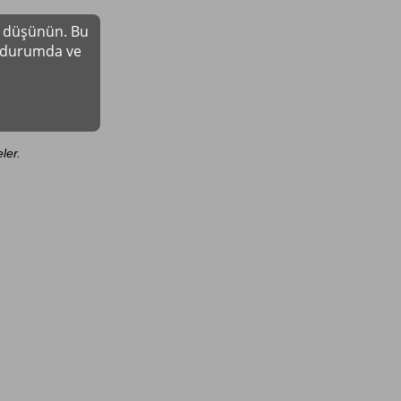
yı düşünün. Bu
r durumda ve
ler.