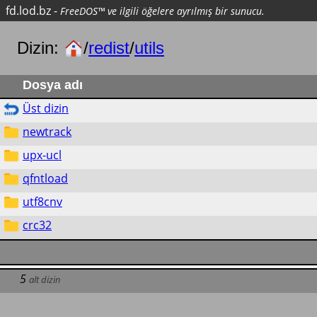
fd.lod.bz
-
FreeDOS™ ve ilgili öğelere ayrılmış bir sunucu.
Dizin:
/
redist
/
utils
Dosya adı
Üst dizin
newtrack
upx-ucl
qfntload
utf8cnv
crc32
5
alt dizin