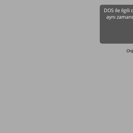
DOS ile ilgil
aynı zamand
Ori