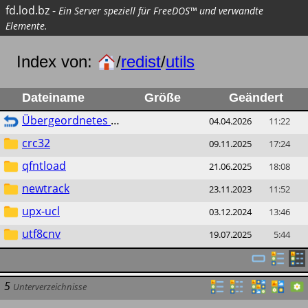
fd.lod.bz
-
Ein Server speziell für FreeDOS™ und verwandte
Elemente.
Index von:
/
redist
/
utils
Dateiname
Größe
Geändert
Übergeordnetes Verzeichnis
04.04.2026
11:22
crc32
09.11.2025
17:24
qfntload
21.06.2025
18:08
newtrack
23.11.2023
11:52
upx-ucl
03.12.2024
13:46
utf8cnv
19.07.2025
5:44
5
Unterverzeichnisse