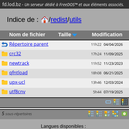
fd.lod.bz
-
Un serveur dédié à FreeDOS™ et aux éléments associés.
Indice de :
/
redist
/
utils
Nom de fichier
Taille
Modification
Répertoire parent
11h22
04/04/2026
crc32
17h24
11/09/2025
newtrack
11h52
11/23/2023
qfntload
18h08
06/21/2025
upx-ucl
13h46
12/03/2024
utf8cnv
5h44
07/19/2025
5
sous-répertoires
Langues disponibles :