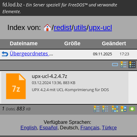
fd.lod.bz
-
Ein Server speziell für FreeDOS™ und verwandte
Elemente.
Index von:
/
redist
/
utils
/
upx-ucl
Dateiname
Größe
Geändert
Übergeordnetes Verzeichnis
09.11.2025
17:23
​upx-ucl-4.2.4.7z
03.12.2024
13:36
,
883
KB
​UPX 4.2.4 mit UCL-Komprimierung für DOS
1
883
Datei
,
KB
Verfügbare Sprachen:
English
,
Español
,
Deutsch
,
Français
,
Türkçe