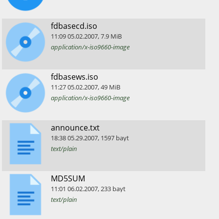
​fdbasecd.iso
11:09
05.02.2007
,
7.9
MiB
application/x-iso9660-image
​fdbasews.iso
11:27
05.02.2007
,
49
MiB
application/x-iso9660-image
​announce.txt
18:38
05.29.2007
,
1597
bayt
text/plain
​MD5SUM
11:01
06.02.2007
,
233
bayt
text/plain