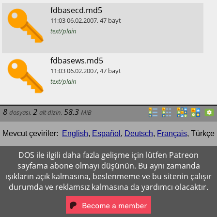
​fdbasecd.md5
11:03
06.02.2007
,
47
bayt
text/plain
​fdbasews.md5
11:03
06.02.2007
,
47
bayt
text/plain
8
2
58.3
dosyası
,
alt dizin
,
MiB
Mevcut çeviriler:
English
,
Español
,
Deutsch
,
Français
,
Türkçe
DOS ile ilgili daha fazla gelişme için lütfen Patreon
sayfama abone olmayı düşünün. Bu aynı zamanda
ışıkların açık kalmasına, beslenmeme ve bu sitenin çalışır
durumda ve reklamsız kalmasına da yardımcı olacaktır.