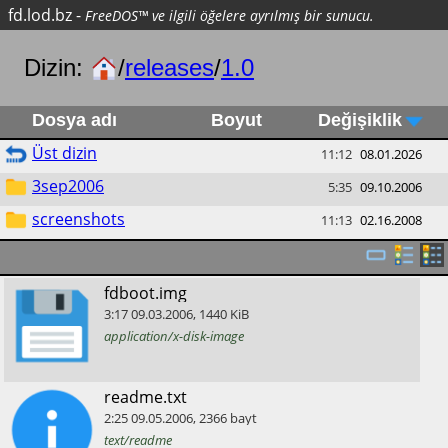
fd.lod.bz
-
FreeDOS™ ve ilgili öğelere ayrılmış bir sunucu.
Dizin:
/
releases
/
1.0
Dosya adı
Boyut
Değişiklik
Üst dizin
11:12
08.01.2026
3sep2006
5:35
09.10.2006
screenshots
11:13
02.16.2008
​fdboot.img
3:17
09.03.2006
,
1440
KiB
application/x-disk-image
​readme.txt
2:25
09.05.2006
,
2366
bayt
text/readme