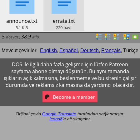
​announce.txt
​errata.txt
5.1
KiB
220
bayt
5
38.9
dosyası
,
MiB
Mevcut çeviriler:
English
,
Español
,
Deutsch
,
Français
,
Türkçe
DOS ile ilgili daha fazla gelişme için lütfen Patreon
sayfama abone olmayı düşünün. Bu aynı zamanda
ışıkların açık kalmasına, beslenmeme ve bu sitenin çalışır
durumda ve reklamsız kalmasına da yardımcı olacaktır.
Orijinal çeviri
Google Translate
tarafından sağlanmıştır.
Icons8
'e ait simgeler.