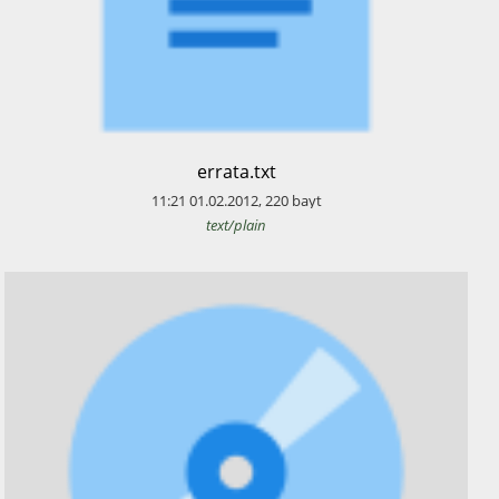
​errata.txt
11:21
01.02.2012
,
220
bayt
text/plain