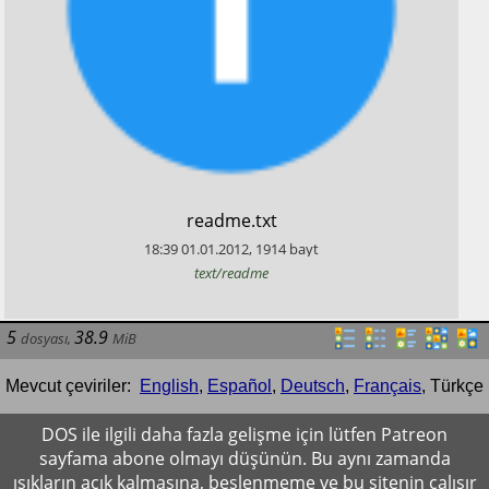
​readme.txt
18:39
01.01.2012
,
1914
bayt
text/readme
5
38.9
dosyası
,
MiB
Mevcut çeviriler:
English
,
Español
,
Deutsch
,
Français
,
Türkçe
DOS ile ilgili daha fazla gelişme için lütfen Patreon
sayfama abone olmayı düşünün. Bu aynı zamanda
ışıkların açık kalmasına, beslenmeme ve bu sitenin çalışır