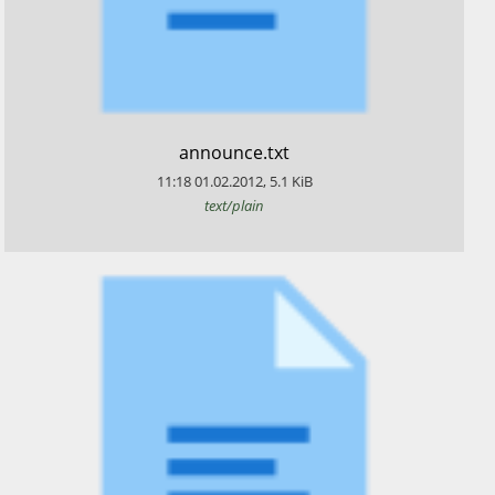
​announce.txt
11:18
01.02.2012
,
5.1
KiB
text/plain