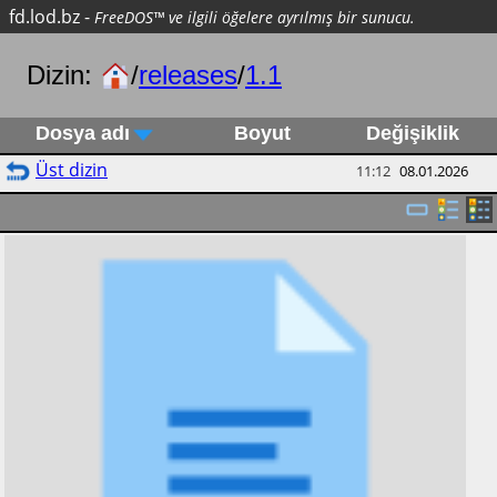
fd.lod.bz
-
FreeDOS™ ve ilgili öğelere ayrılmış bir sunucu.
Dizin:
/
releases
/
1.1
Dosya adı
Boyut
Değişiklik
Üst dizin
11:12
08.01.2026