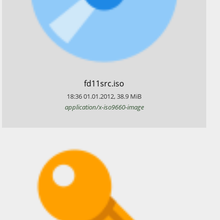
​fd11src.iso
18:36
01.01.2012
,
38.9
MiB
application/x-iso9660-image