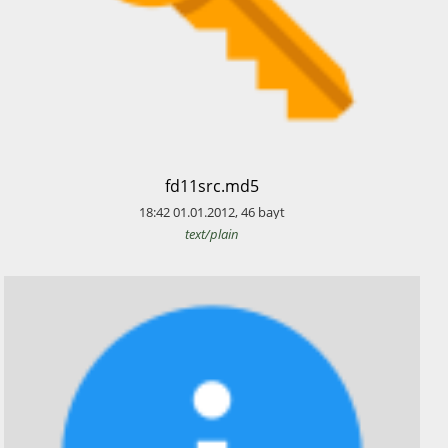
​fd11src.md5
18:42
01.01.2012
,
46
bayt
text/plain