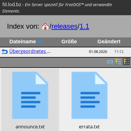
fd.lod.bz
-
Ein Server speziell für FreeDOS™ und verwandte
Elemente.
Index von:
/
releases
/
1.1
Dateiname
Größe
Geändert
Übergeordnetes Verzeichnis
01.08.2026
11:12
​announce.txt
​errata.txt