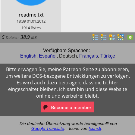
​readme.txt
18:39
01.01.2012
1914
Bytes
5
38.9
Dateien
,
MB
Verfügbare Sprachen:
English
,
Español
,
Deutsch
,
Français
,
Türkçe
Bitte erwägen Sie, meine Patreon-Seite zu abonnieren,
um weitere DOS-bezogene Entwicklungen zu verfolgen.
Es wird auch dazu beitragen, dass die Lichter
eingeschaltet bleiben, ich satt bin und diese Website
online und werbefrei bleibt.
Die deutsche Übersetzung wurde bereitgestellt von
Google Translate
.
Icons von
Icons8
.