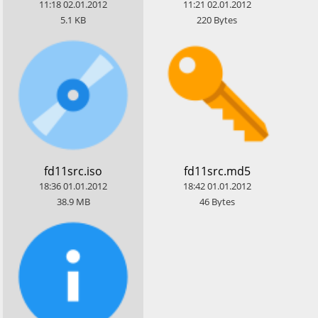
11:18
02.01.2012
11:21
02.01.2012
5.1
KB
220
Bytes
​fd11src.iso
​fd11src.md5
18:36
01.01.2012
18:42
01.01.2012
38.9
MB
46
Bytes