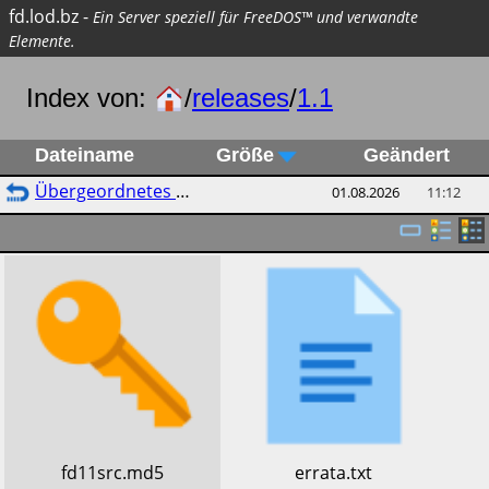
fd.lod.bz
-
Ein Server speziell für FreeDOS™ und verwandte
Elemente.
Index von:
/
releases
/
1.1
Dateiname
Größe
Geändert
Übergeordnetes Verzeichnis
01.08.2026
11:12
​fd11src.md5
​errata.txt