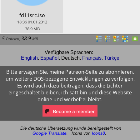
​fd11src.iso
18:36
01.01.2012
38.9
MB
5
38.9
Dateien
,
MB
Verfügbare Sprachen:
English
,
Español
,
Deutsch
,
Français
,
Türkçe
Bitte erwägen Sie, meine Patreon-Seite zu abonnieren,
um weitere DOS-bezogene Entwicklungen zu verfolgen.
Es wird auch dazu beitragen, dass die Lichter
eingeschaltet bleiben, ich satt bin und diese Website
online und werbefrei bleibt.
Die deutsche Übersetzung wurde bereitgestellt von
Google Translate
.
Icons von
Icons8
.