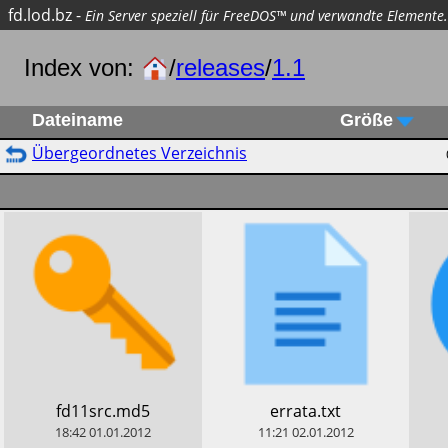
fd.lod.bz
-
Ein Server speziell für FreeDOS™ und verwandte Elemente.
Index von:
/
releases
/
1.1
Dateiname
Größe
Übergeordnetes Verzeichnis
​fd11src.md5
​errata.txt
18:42
01.01.2012
11:21
02.01.2012