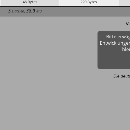
46
Bytes
220
Bytes
5
38.9
Dateien
,
MB
V
Bitte erwä
Entwicklungen
ble
Die deut