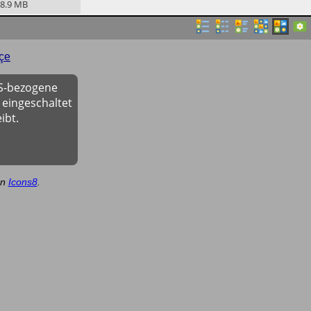
8.9
MB
çe
OS-bezogene
 eingeschaltet
ibt.
on
Icons8
.