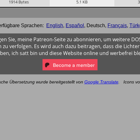
1914
Bytes
5.1
KB
3
erfügbare Sprachen:
English
,
Español
,
Deutsch
,
Français
,
Türk
gen Sie, meine Patreon-Seite zu abonnieren, um weitere D
 zu verfolgen. Es wird auch dazu beitragen, dass die Lichter
iben, ich satt bin und diese Website online und werbefrei ble
sche Übersetzung wurde bereitgestellt von
Google Translate
.
Icons v