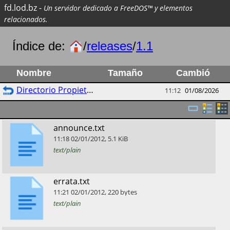
fd.lod.bz
-
Un servidor dedicado a FreeDOS™ y elementos
relacionados.
Índice de:
/
releases
/
1.1
Nombre
Tamaño
Cambió
Directorio Propietario
11:12
01/08/2026
​announce.txt
11:18
02/01/2012
,
5.1
KiB
text/plain
​errata.txt
11:21
02/01/2012
,
220
bytes
text/plain