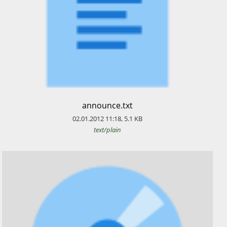
​announce.txt
02.01.2012
11:18
,
5.1
KB
text/plain