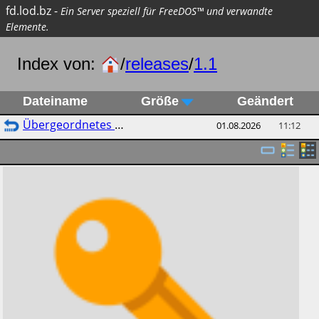
fd.lod.bz
-
Ein Server speziell für FreeDOS™ und verwandte
Elemente.
Index von:
/
releases
/
1.1
Dateiname
Größe
Geändert
Übergeordnetes Verzeichnis
01.08.2026
11:12