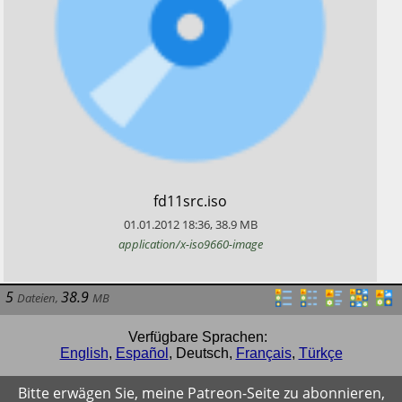
​fd11src.iso
01.01.2012
18:36
,
38.9
MB
application/x-iso9660-image
5
38.9
Dateien
,
MB
Verfügbare Sprachen:
English
,
Español
,
Deutsch
,
Français
,
Türkçe
Bitte erwägen Sie, meine Patreon-Seite zu abonnieren,