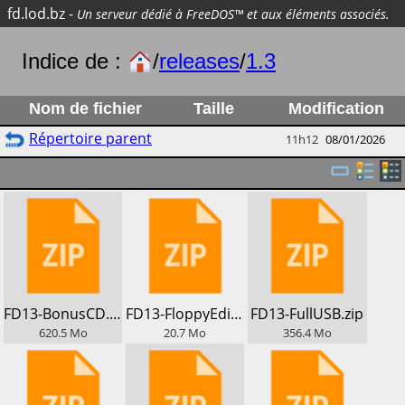
fd.lod.bz
-
Un serveur dédié à FreeDOS™ et aux éléments associés.
Indice de :
/
releases
/
1.3
Nom de fichier
Taille
Modification
Répertoire parent
11h12
08/01/2026
​FD13-BonusCD.zip
​FD13-FloppyEdition.zip
​FD13-FullUSB.zip
620.5
Mo
20.7
Mo
356.4
Mo