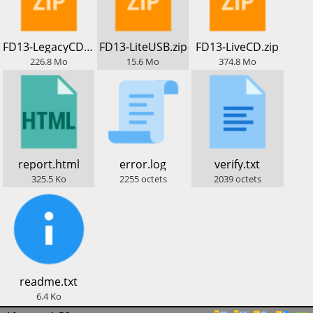
​FD13-LegacyCD.zip
​FD13-LiteUSB.zip
​FD13-LiveCD.zip
226.8
Mo
15.6
Mo
374.8
Mo
​report.html
​error.log
​verify.txt
325.5
Ko
2255
octets
2039
octets
​readme.txt
6.4
Ko