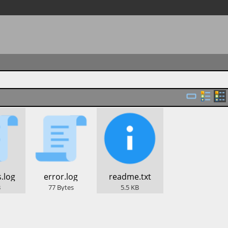
.log
​error.log
​readme.txt
B
77
Bytes
5.5
KB