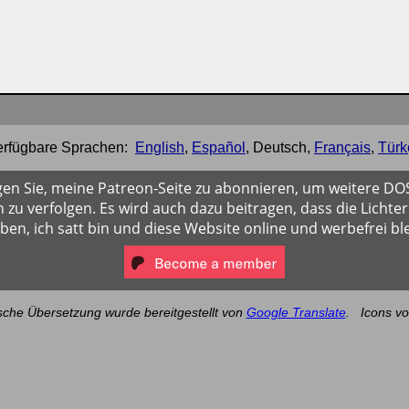
erfügbare Sprachen:
English
,
Español
,
Deutsch
,
Français
,
Türk
gen Sie, meine Patreon-Seite zu abonnieren, um weitere D
 zu verfolgen. Es wird auch dazu beitragen, dass die Lichter
iben, ich satt bin und diese Website online und werbefrei ble
sche Übersetzung wurde bereitgestellt von
Google Translate
.
Icons v