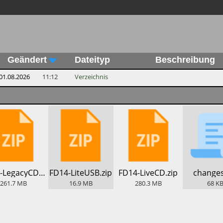
Geändert
Dateityp
Beschreibung
01.08.2026
11:12
Verzeichnis
​FD14-LegacyCD.zip
​FD14-LiteUSB.zip
​FD14-LiveCD.zip
​changes
261.7
MB
16.9
MB
280.3
MB
68
K