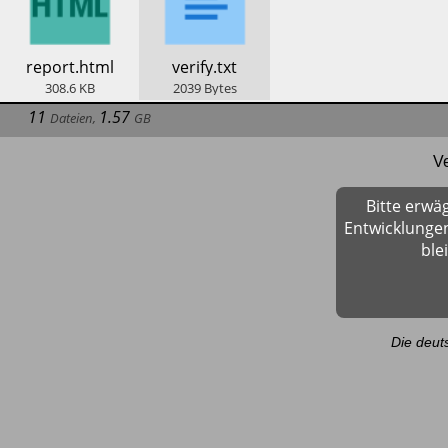
​report.html
​verify.txt
308.6
KB
2039
Bytes
11
1.57
Dateien
,
GB
V
Bitte erwä
Entwicklungen
ble
Die deut