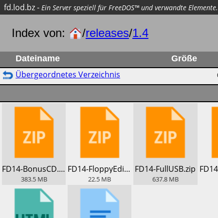
fd.lod.bz
-
Ein Server speziell für FreeDOS™ und verwandte Elemente.
Index von:
/
releases
/
1.4
Dateiname
Größe
Übergeordnetes Verzeichnis
​FD14-BonusCD.zip
​FD14-FloppyEdition.zip
​FD14-FullUSB.zip
383.5
MB
22.5
MB
637.8
MB