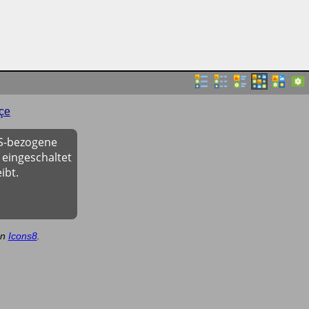
çe
OS-bezogene
 eingeschaltet
ibt.
on
Icons8
.