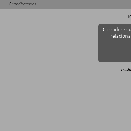
7
subdirectorios
I
Considere su
relacion
Tradu