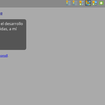
çe
el desarrollo
das, a mí
cons8
.