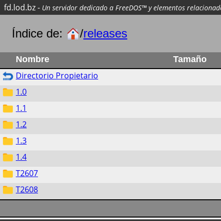
fd.lod.bz
-
Un servidor dedicado a FreeDOS™ y elementos relacionad
Índice de:
/
releases
Nombre
Tamaño
Directorio Propietario
1.0
1.1
1.2
1.3
1.4
T2607
T2608