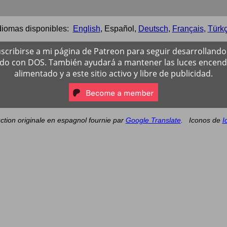
diomas disponibles:
English
,
Español
,
Deutsch
,
Français
,
Türk
scribirse a mi página de Patreon para seguir desarrollando 
ado con DOS. También ayudará a mantener las luces encendi
alimentado y a este sitio activo y libre de publicidad.
ction originale en espagnol fournie par
Google Translate
.
Iconos de
I