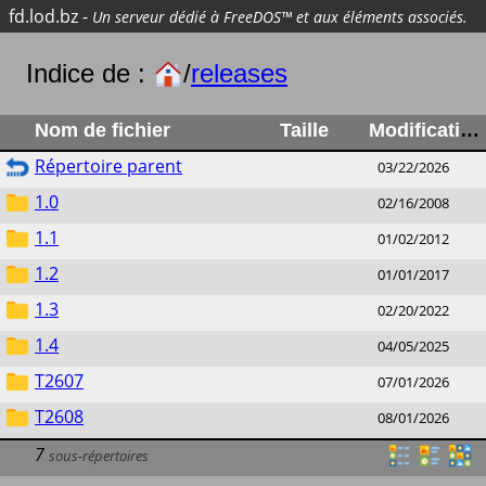
fd.lod.bz
-
Un serveur dédié à FreeDOS™ et aux éléments associés.
Indice de :
/
releases
Nom de fichier
Taille
Modification
Répertoire parent
03/22/2026
1.0
02/16/2008
1.1
01/02/2012
1.2
01/01/2017
1.3
02/20/2022
1.4
04/05/2025
T2607
07/01/2026
T2608
08/01/2026
7
sous-répertoires